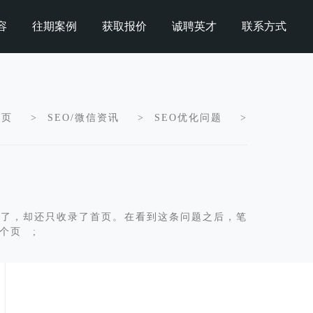
容
往期案例
获取报价
诚聘英才
联系方式
首页
>
SEO/微信资讯
>
SEO优化问题
>
月了，却还只收录了首页。在看到这条问题之后，笔
个页 ;